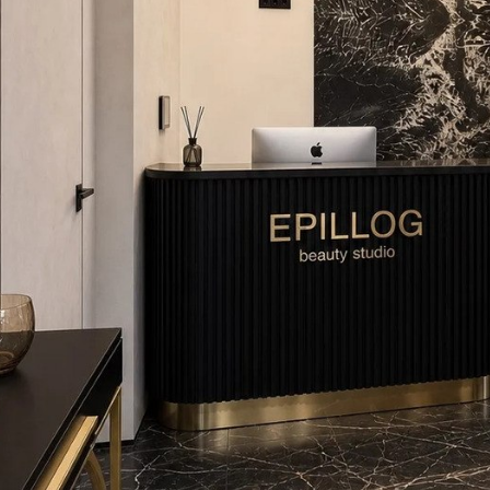
04-
Опыт более 10 лет
У основателя студии высшее медицинское
образование и большой опыт работы в
медицине и в сфере эпиляции
05-
Стерильность
С заботой о вашем здоровье: используем одноразовые насадки,
тщательно обрабатываем все задействованные инструменты