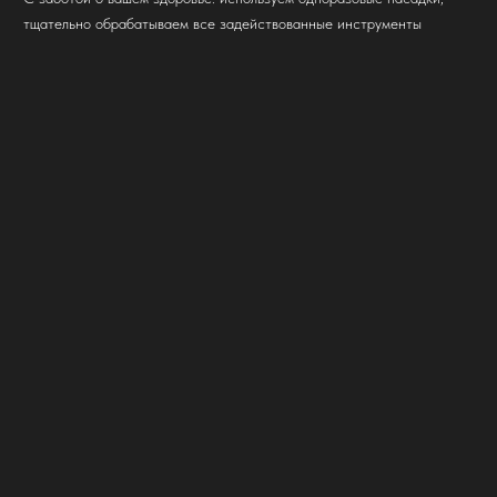
Услуги эпиляции
в нашей студии
01
#электроэпиляция