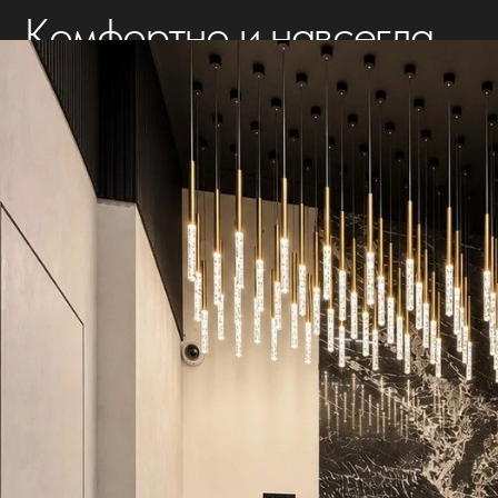
эпиляции у вас будет возможность задать все
волнующие вопросы напрямую руководителю
студии
02-
Комфортные техники
Уверенность, красота и эстетика вашего
тела в любое время года — комфортное
избавление от нежелательных волос
навсегда. Скидка 50% на первое
посещение
03-
Новейшая аппаратура
Инновационные аппараты для эпиляции
позволяют минимизировать дискомфорт и
увеличить промежутки времени между
эпиляциями