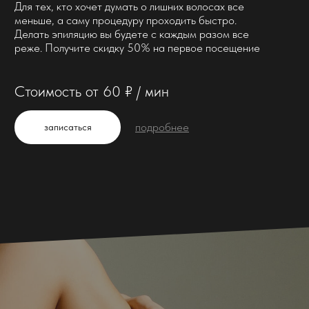
Руководитель студии —
Елизавета Петрачкова
«Для меня важно сделать
процесс электроэпиляции и
лазерной эпиляции
технологичным и современным.
Европейское оборудование и
мой опыт — это залог
безупречного результата
процедуры, которая навсегда
избавит вас от волос на любой
части тела»
Кандидат медицинских наук