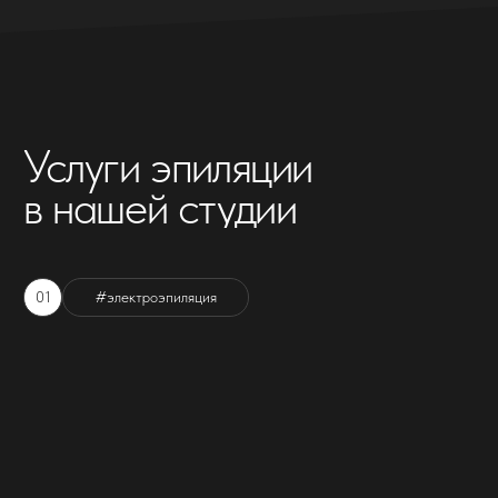
Для тех, кто хочет думать о лишних волосах все
меньше, а саму процедуру проходить быстро.
Делать эпиляцию вы будете с каждым разом все
реже. Получите скидку 50% на первое посещение
Стоимость от 60 ₽ / мин
подробнее
записаться