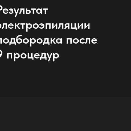
Результат
электроэпиляции
подбородка после
9 процедур
Контакты
+7 (931)2
888 000
иляция
иляция
Санкт-Петербург,
эпиляция
м. Пионерская, Коломяжский