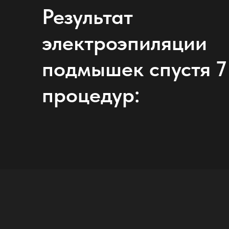
Результат
электроэпиляции
подмышек спустя 7
Teleg
Tele
процедур:
С
Р
О
Н