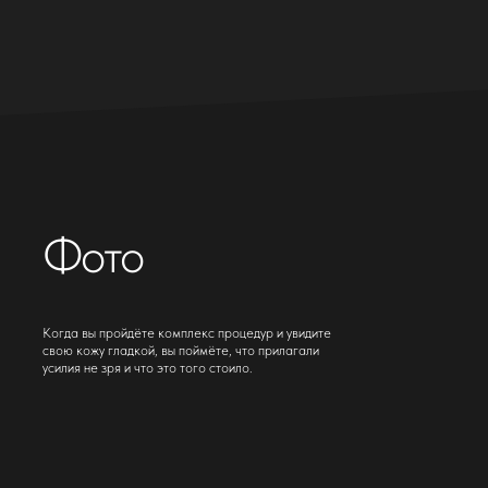
Epillog.
Epillog
Фото
Э
Э
Когда вы пройдёте комплекс процедур и увидите
свою кожу гладкой, вы поймёте, что прилагали
усилия не зря и что это того стоило.
Л
Л