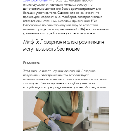
Электроэпиляция
— это метод, который требует
индивидуального подхода к каждому волосу, что
действительно делает его более времязатратным для
больших участков тела. Однако, это не означает, что
процедура неэффективна. Наоборот, электроэпиляция
является единственным методом, признанным FDA
(Управление по санитарному надзору за качеством
пищевых продуктов и медикаментов США) как постоянное
удаление волос. Для больших участков тела можно
использовать комбинацию методов, например, начать с
Миф 5: Лазерная и электроэпиляция
лазерной эпиляции, а затем завершить
электроэпиляцией
для достижения идеального результата.
Записаться на процедуру
могут вызывать бесплодие
Скидка 50% на первую процедуру. Запишитесь
на бесплатную консультацию, где мы ответим
на ваши вопросы
Реальность:
Этот миф не имеет научных оснований. Лазерное
излучение и электрический ток воздействуют
получить скидку
записаться
исключительно на поверхностные слои кожи и волосяные
фолликулы. Они не проникают в глубину тела и не
воздействуют на репродуктивные органы. Исследования
показывают, что ни лазерная, ни электроэпиляция не
влияют на фертильность и не могут вызвать бесплодие.
О компании
Услуги