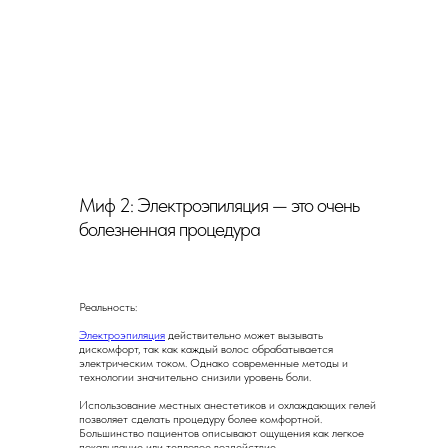
Электроэпиляция — это
единственный способ
избавиться от
нежелательных волос
навсегда
Миф 2: Электроэпиляция — это очень
болезненная процедура
Самый проверенный и безопасный метод удаления
нежелательных волос, который постоянно
модернизируется. Если вам надоело ходить на депиляцию
каждые 2-3 недели или пользоваться бритвой каждые 2
дня — избавьтесь от волосков навсегда
Реальность:
Электроэпиляция
действительно может вызывать
дискомфорт, так как каждый волос обрабатывается
#безбо#безболезненнолезнено
электрическим током. Однако современные методы и
технологии значительно снизили уровень боли.
Использование местных анестетиков и охлаждающих гелей
позволяет сделать процедуру более комфортной.
Большинство пациентов описывают ощущения как легкое
При правильной подготовке к
покалывание или тепловое воздействие.