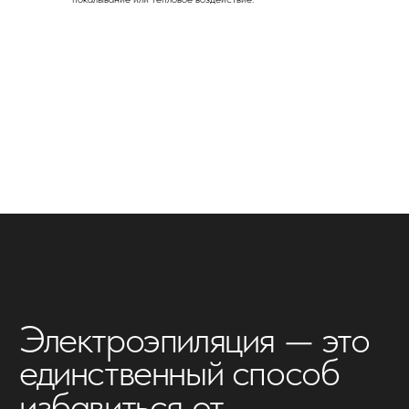
процедуре по нашим рекомендациям
— анестезия вам не потребуется
#оборудование
Благодаря инновационному аппарату
микроток захватывает только волос —
процедура проходит комфортно
#выгодно
Избавьтесь от нежелательных волос навсегда
всего за 6-10 процедур вместо того, чтобы
тратить деньги на эпиляцию всю жизнь
#стерильно