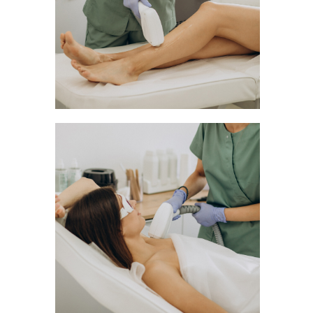
Сотрудники
Женская электроэпиляция
Реквизиты
Мужская электроэпиляция
Отзывы
Женская лазерная эпиляция
Новости
Мужская лазерная эпиляция
FAQ
Оборудование
Фото
Контакты
Цены
+7 (931)2
888 000
Акции
Женская
электроэпиляция
Санкт-Петербург,
Мужская электроэпиляция
м. Пионерская, Коломяжский
Женская лазерная эпиляция
проспект, д.5/3
Мужская лазерная эпиляция
Подарочные сертификаты
Ежедневно: 9:00-22:00
Политика
конфиденциальности
Epillog.spb@gmail.com
+7 931 2 888 000
Все права защищены
ВЕРСИЯ ДЛЯ СЛАБОВИДЯЩИХ