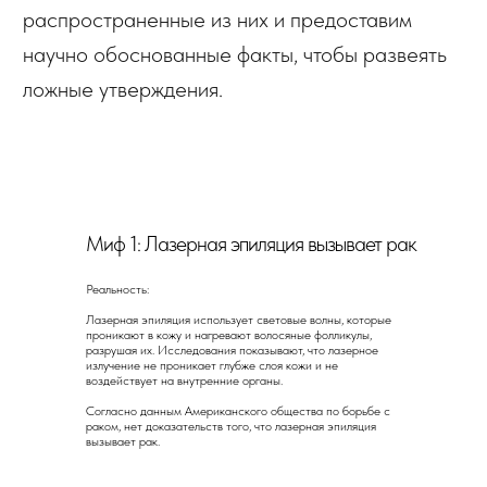
Электроэпиляция — это
единственный способ
Миф 1: Лазерная эпиляция вызывает рак
избавиться от
Реальность:
нежелательных волос
Лазерная эпиляция использует световые волны, которые
навсегда
проникают в кожу и нагревают волосяные фолликулы,
разрушая их. Исследования показывают, что лазерное
излучение не проникает глубже слоя кожи и не
воздействует на внутренние органы.
Согласно данным Американского общества по борьбе с
раком, нет доказательств того, что лазерная эпиляция
вызывает рак.