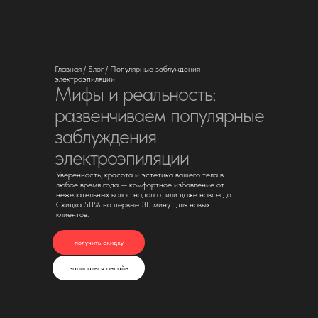
Главная / Блог / Популярные заблуждения
электроэпиляции
Мифы и реальность:
развенчиваем популярные
заблуждения
электроэпиляции
Уверенность, красота и эстетика вашего тела в
любое время года — комфортное избавление от
нежелательных волос надолго...или даже навсегда.
Скидка 50% на первые 30 минут для новых
клиентов.
получить скидку
записаться онлайн