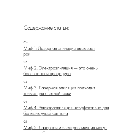
Содержание статьи:
01-
Миф 1: Лазерная эпиляция вызывает
рак
02-
Миф 2: Электроэпиляция — это очень
болезненная процедура
03-
Миф 3: Лазерная эпиляция подходит
только для светлой кожи
Эпиляция давно стала неотъемлемой частью
04-
Миф 4: Электроэпиляция неэффективна для
ухода за собой для многих людей. Среди
больших участков тела
множества методов удаления волос, лазерная и
электроэпиляция
занимают особое место.
05-
Миф 5: Лазерная и электроэпиляция могут
Однако вокруг этих процедур существует