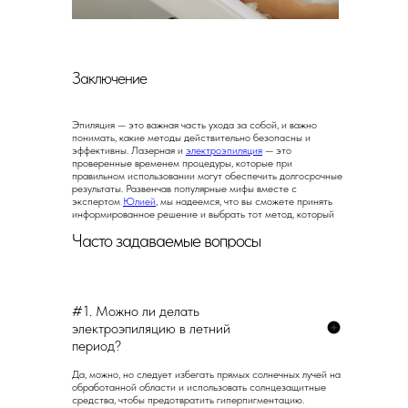
Заключение
Эпиляция — это важная часть ухода за собой, и важно
понимать, какие методы действительно безопасны и
эффективны. Лазерная и
электроэпиляция
— это
проверенные временем процедуры, которые при
правильном использовании могут обеспечить долгосрочные
результаты. Развенчав популярные мифы вместе с
экспертом
Юлией
, мы надеемся, что вы сможете принять
информированное решение и выбрать тот метод, который
лучше всего подходит для ваших нужд. Будьте уверены в
Часто задаваемые вопросы
своем выборе и наслаждайтесь гладкой кожей без лишних
волос!
#1. Можно ли делать
электроэпиляцию в летний
период?
Да, можно, но следует избегать прямых солнечных лучей на
обработанной области и использовать солнцезащитные
средства, чтобы предотвратить гиперпигментацию.