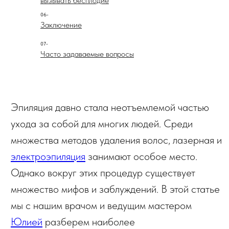
вызывать бесплодие
множество мифов и заблуждений. В этой статье
мы с нашим врачом и ведущим мастером
06-
Заключение
Юлией
разберем наиболее
распространенные из них и предоставим
07-
научно обоснованные факты, чтобы развеять
Часто задаваемые вопросы
ложные утверждения.